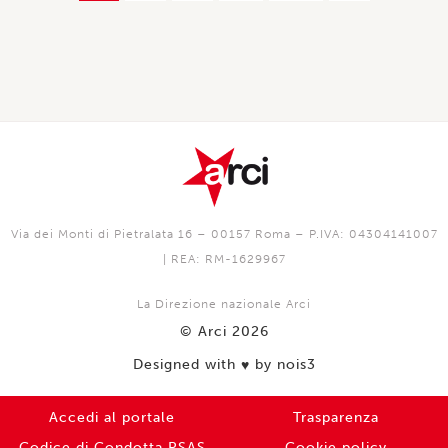
Via dei Monti di Pietralata 16 – 00157 Roma – P.IVA: 04304141007
| REA: RM-1629967
La Direzione nazionale Arci
© Arci 2026
Designed with
by nois3
♥️
Accedi al portale
Trasparenza
Codice di Condotta PSAS
Cookie policy