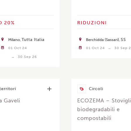
O 20%
RIDUZIONI
Tutta Italia
SS
Milano
Berchidda (Sassari)
01 Oct 24
01 Oct 24
30 Sep 
30 Sep 26
territori
Circoli
a Gaveli
ECOZEMA – Stovigl
biodegradabili e
compostabili