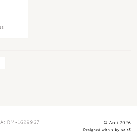
18
»
REA: RM-1629967
© Arci 2026
Designed with
by nois3
♥️