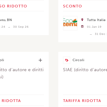
SO RIDOTTO
SCONTO
BN
Tutta Italia
ento
t 24
30 Sep 26
01 Jan 19
31 Dec 
oli
Circoli
itto d’autore e diritti
SIAE (diritto d’autor
i)
A RIDOTTA
TARIFFA RIDOTTA