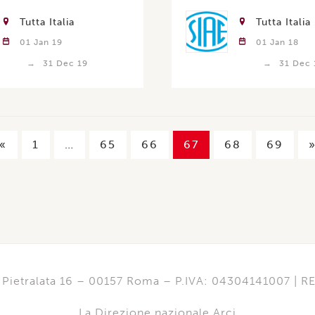
Tutta Italia
Tutta Italia
01 Jan 19
01 Jan 18
31 Dec 19
31 Dec 
«
1
…
65
66
67
68
69
di Pietralata 16 – 00157 Roma – P.IVA: 04304141007 | 
La Direzione nazionale Arci