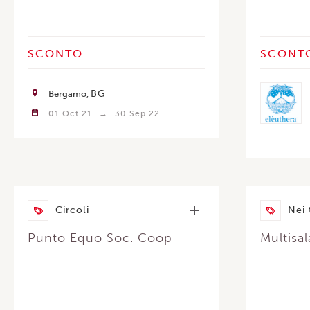
SCONTO
SCONT
BG
Bergamo
01 Oct 21
30 Sep 22
Circoli
Nei 
Punto Equo Soc. Coop
Multisal