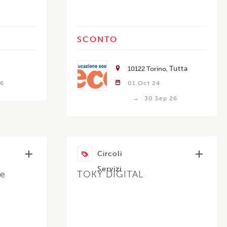
SCONTO
Tutta
10122 Torino
26
Italia
01 Oct 24
30 Sep 26
Circoli
Servizi
ie
TOKY DIGITAL