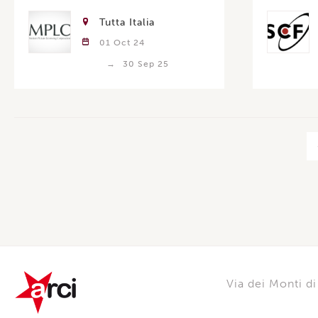
Tutta Italia
01 Oct 24
30 Sep 25
Via dei Monti 