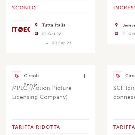
SCONTO
INGRES
Tutta Italia
Benev
01 Oct 22
01 Oc
30 Sep 23
Circoli
Circ
Servizi
MPLC (Motion Picture
SCF (dir
Licensing Company)
conness
TARIFFA RIDOTTA
TARIFF