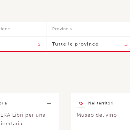
zione
Provincia
oria
Nei territori
RA Libri per una
Museo del vino
libertaria