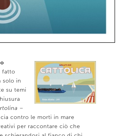
ro
 fatto
 solo in
ate su temi
chiusura
rtolina –
cia contro le morti in mare
reativi per raccontare ciò che
e schierandosi al fianco di chi