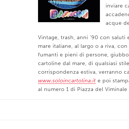
inviare 
accadend
acque de
Vintage, trash, anni ’90 con saluti e
mare italiane, al largo o a riva, c
fumanti e pieni di persone, giubbot
cartoline dal mare, di qualsiasi sti
corrispondenza estiva, verranno car
www.soloincartolina.it
e poi stampa
al numero 1 di Piazza del Viminale