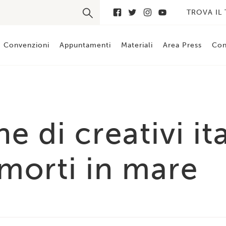
TROVA IL
Convenzioni
Appuntamenti
Materiali
Area Press
Con
e di creativi it
morti in mare