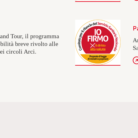
P
rand Tour, il programma
An
ilità breve rivolto alle
Sa
ei circoli Arci.