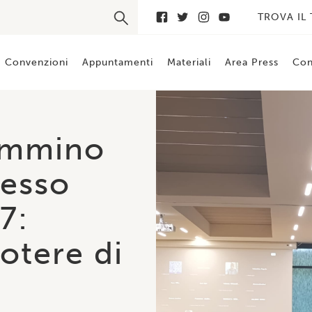
TROVA IL
Convenzioni
Appuntamenti
Materiali
Area Press
Con
pa
 FestA!
a scena
taforme e i