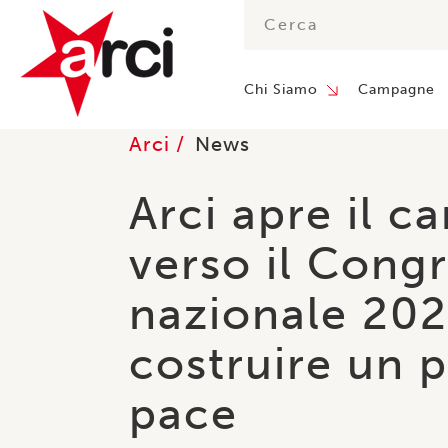
Chi Siamo
Campagne
Cultura
Comunicato Stam
Arci rilancia
2026: c’è un
oltre le piat