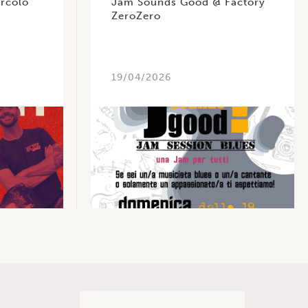
rcolo
Jam Sounds Good @ Factory
ZeroZero
19/04/2026