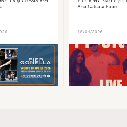
NELLA @ Circolo Arci
PICCIONY PARTY @ Ci
ea
Arci Calcata Fuori
026
18/04/2026