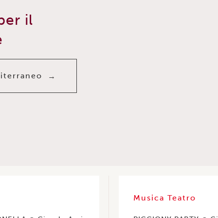
per il
e
diterraneo
a
Musica
Teatro