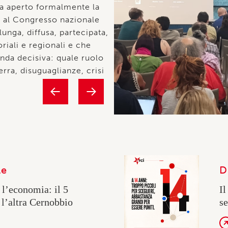
i
le
Di
l’economia: il 5
Il
 l’altra Cernobbio
se