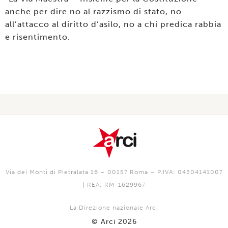
anche per dire no al razzismo di stato, no
all’attacco al diritto d’asilo, no a chi predica rabbia
e risentimento.
Via dei Monti di Pietralata 16 – 00157 Roma – P.IVA: 04304141007
| REA: RM-1629967
La Direzione nazionale Arci
© Arci 2026