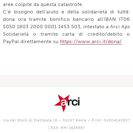
aree colpite da questa catastrofe.
C’è bisogno dell’aiuto e della solidarietà di tuttɜ:
dona ora tramite bonifico bancario all’IBAN IT06
S050 1803 2000 0001 1453 503, intestato a Arci Aps
Solidarietà o tramite carta di credito/debito o
PayPal direttamente su
https://www.arci.it/dona/
Via dei Monti di Pietralata 16 – 00157 Roma – P.IVA: 04304141007
| REA: RM-1629967