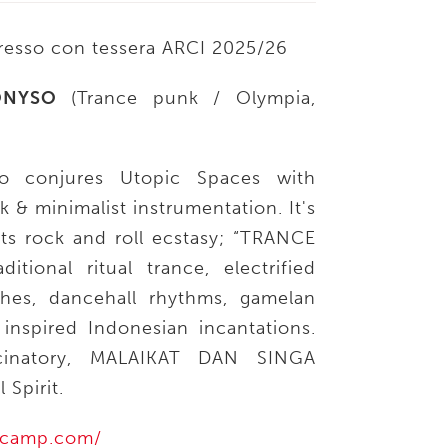
ngresso con tessera ARCI 2025/26
IONYSO
(Trance punk / Olympia,
so conjures Utopic Spaces with
 & minimalist instrumentation. It's
s rock and roll ecstasy; “TRANCE
tional ritual trance, electrified
hes, dancehall rhythms, gamelan
 inspired Indonesian incantations.
cinatory, MALAIKAT DAN SINGA
 Spirit.
ndcamp.com/