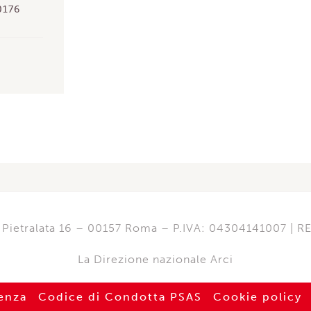
00176
di Pietralata 16 – 00157 Roma – P.IVA: 04304141007 | 
La Direzione nazionale Arci
enza
Codice di Condotta PSAS
Cookie policy