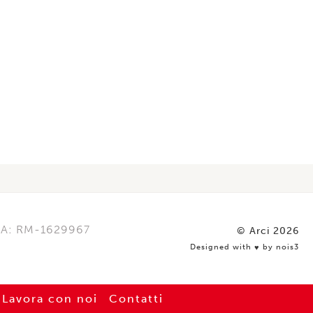
REA: RM-1629967
© Arci 2026
Designed with
by nois3
♥️
Lavora con noi
Contatti