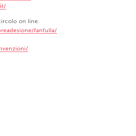
it/
ircolo on line:
/preadesione/fanfulla/
onvenzioni/