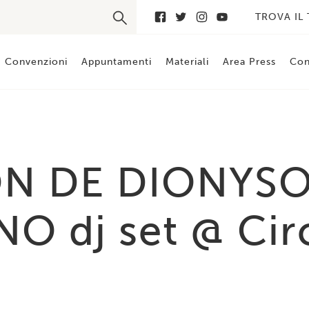
TROVA IL
Convenzioni
Appuntamenti
Materiali
Area Press
Con
N DE DIONYSO 
O dj set @ Cir