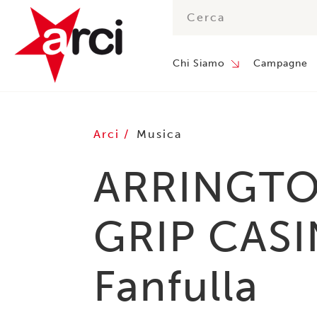
Chi Siamo
Campagne
Arci
Musica
ARRINGTO
GRIP CASIN
Fanfulla