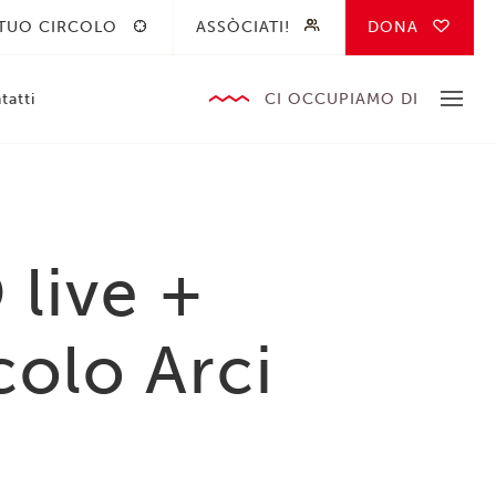
 TUO CIRCOLO
ASSÒCIATI!
DONA
tatti
CI OCCUPIAMO DI
live +
colo Arci