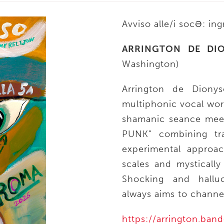
Avviso alle/i socƏ: i
ARRINGTON DE D
Washington)
Arrington de Diony
multiphonic vocal work
shamanic seance meet
PUNK” combining tradi
experimental approac
scales and mystically
Shocking and hallu
always aims to channel
https://arrington.ba