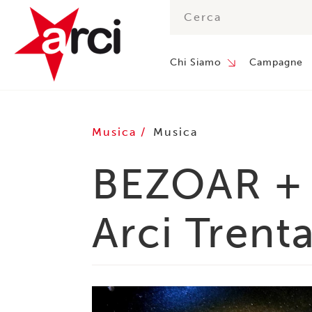
Chi Siamo
Campagne
Musica
Musica
BEZOAR + 
Arci Trent