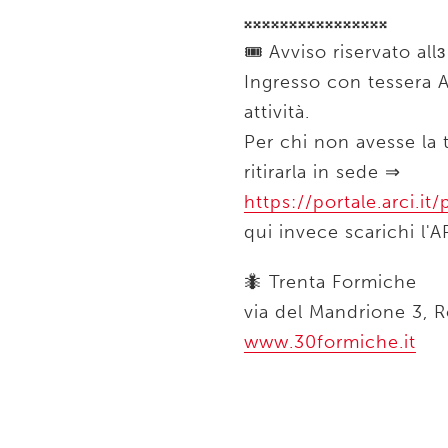
𝄪𝄪𝄪𝄪𝄪𝄪𝄪𝄪𝄪𝄪𝄪𝄪𝄪𝄪𝄪𝄪
🎟 Avviso riservato allɜ
Ingresso con tessera A
attività.
Per chi non avesse la 
ritirarla in sede ⇒
https://portale.arci.i
qui invece scarichi l
🐜 Trenta Formiche
via del Mandrione 3, 
www.30formiche.it