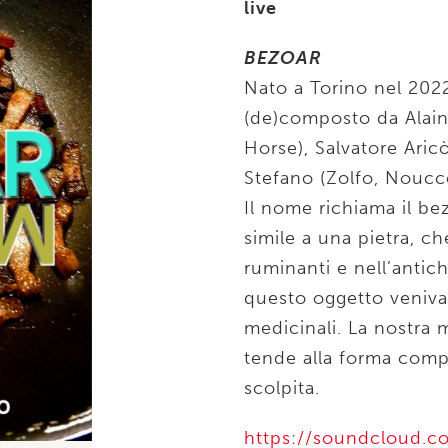
live
BEZOAR
Nato a Torino nel 2022
(de)composto da Alain
Horse), Salvatore Aric
Stefano (Zolfo, Noucce
Il nome richiama il be
simile a una pietra, ch
ruminanti e nell’antic
questo oggetto venivan
medicinali. La nostra 
tende alla forma compat
scolpita.
https://soundcloud.c