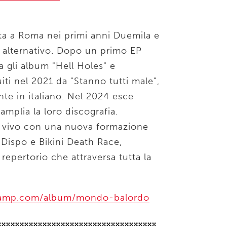
ta a Roma nei primi anni Duemila e
k alternativo. Dopo un primo EP
 gli album "Hell Holes" e
iti nel 2021 da "Stanno tutti male",
te in italiano. Nel 2024 esce
mplia la loro discografia.
l vivo con una nuova formazione
Dispo e Bikini Death Race,
repertorio che attraversa tutta la
dcamp.com/album/mondo-balordo
𝄪𝄪𝄪𝄪𝄪𝄪𝄪𝄪𝄪𝄪𝄪𝄪𝄪𝄪𝄪𝄪𝄪𝄪𝄪𝄪𝄪𝄪𝄪𝄪𝄪𝄪𝄪𝄪𝄪𝄪𝄪𝄪𝄪𝄪