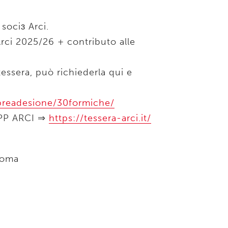
 sociɜ Arci.
rci 2025/26 + contributo alle
tessera, può richiederla qui e
t/preadesione/30formiche/
'APP ARCI ⇒
https://tessera-arci.it/
Roma