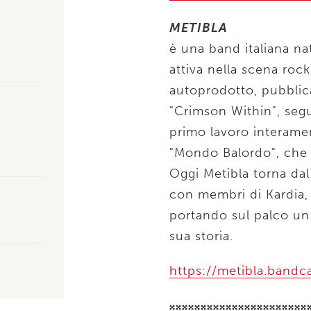
METIBLA
è una band italiana na
attiva nella scena roc
autoprodotto, pubblica
"Crimson Within", segu
primo lavoro interamen
"Mondo Balordo", che a
Oggi Metibla torna da
con membri di Kardia, 
portando sul palco un 
sua storia.
https://metibla.ban
𝄪𝄪𝄪𝄪𝄪𝄪𝄪𝄪𝄪𝄪𝄪𝄪𝄪𝄪𝄪𝄪𝄪𝄪𝄪𝄪𝄪𝄪