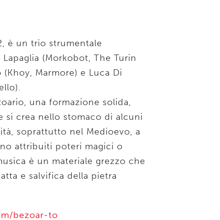
, è un trio strumentale
 Lapaglia (Morkobot, The Turin
ò (Khoy, Marmore) e Luca Di
llo).
zoario, una formazione solida,
e si crea nello stomaco di alcuni
hità, soprattutto nel Medioevo, a
o attribuiti poteri magici o
musica è un materiale grezzo che
ta e salvifica della pietra
om/bezoar-to