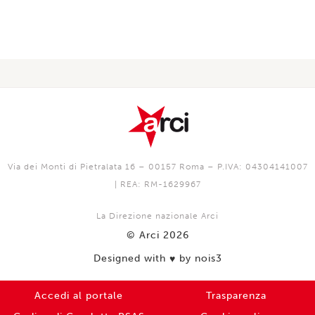
Via dei Monti di Pietralata 16 – 00157 Roma – P.IVA: 04304141007
| REA: RM-1629967
La Direzione nazionale Arci
© Arci 2026
Designed with
by nois3
♥️
Accedi al portale
Trasparenza