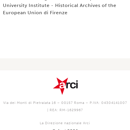
University Institute - Historical Archives of the
European Union di Firenze
Via dei Monti di Pietralata 16 – 00157 Roma – P.IVA: 04304141007
| REA: RM-1629967
La Direzione nazionale Arci