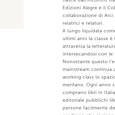
nasce dall’incontro tra
Edizioni Alegre e il Co
collaborazione di Arci 
relatrici e relatori.
A lungo liquidata come
ultimi anni la classe 
attraversa la letteratu
intersecandosi con le 
Nonostante questo l’edi
mainstream continua a 
working class lo spazio
meritano. Ogni anno s
comprano libri in Itali
editoriale pubblichi li
persone facilmente de