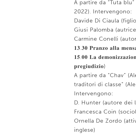
A partire da “Tuta blu
2022). Intervengono:
Davide Di Ciaula (figli
Giusi Palomba (autrice
Carmine Conelli (autor
𝟏𝟑.𝟑𝟎 𝐏𝐫𝐚𝐧𝐳𝐨 𝐚𝐥𝐥𝐚 𝐦𝐞𝐧𝐬
𝟏𝟓.𝟎𝟎 𝐋𝐚 𝐝𝐞𝐦𝐨𝐧𝐢𝐳𝐳𝐚𝐳𝐢𝐨𝐧
𝐩𝐫𝐞𝐠𝐢𝐮𝐝𝐢𝐳𝐢𝐨)
A partire da “Chav” (Al
traditori di classe” (Al
Intervengono:
D. Hunter (autore dei l
Francesca Coin (sociol
Ornella De Zordo (atti
inglese)