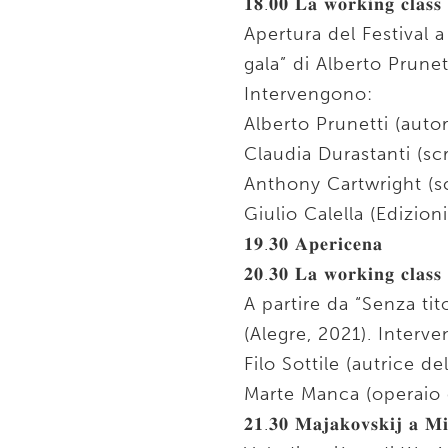
𝟏𝟖.𝟎𝟎 𝐋𝐚 𝐰𝐨𝐫𝐤𝐢𝐧𝐠 𝐜𝐥𝐚𝐬𝐬 𝐬
Apertura del Festival 
gala” di Alberto Prune
Intervengono:
Alberto Prunetti (autor
Claudia Durastanti (scri
Anthony Cartwright (sc
Giulio Calella (Edizion
𝟏𝟗.𝟑𝟎 𝐀𝐩𝐞𝐫𝐢𝐜𝐞𝐧𝐚
𝟐𝟎.𝟑𝟎 𝐋𝐚 𝐰𝐨𝐫𝐤𝐢𝐧𝐠 𝐜𝐥𝐚𝐬𝐬 
A partire da “Senza tito
(Alegre, 2021). Interv
Filo Sottile (autrice del
Marte Manca (operaio e 
𝟐𝟏.𝟑𝟎 𝐌𝐚𝐣𝐚𝐤𝐨𝐯𝐬𝐤𝐢𝐣 𝐚 𝐌𝐢𝐫