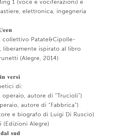
ing 1 (voce e vociferazioni) e
astiere, elettronica, ingegneria
𝐔𝐞𝐞𝐧
l collettivo Patate&Cipolle-
 liberamente ispirato al libro
runetti (Alegre, 2014)
𝐧 𝐯𝐞𝐫𝐬𝐢
etici di:
operaio, autore di “Trucioli”)
peraio, autore di “Fabbrica”)
tore e biografo di Luigi Di Ruscio)
 (Edizioni Alegre)
 𝐝𝐚𝐥 𝐬𝐮𝐝