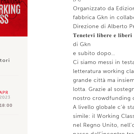
Organizzato da Edizion
fabbrica Gkn in collab
Direzione di Alberto P
𝐓𝐞𝐧𝐞𝐭𝐞𝐯𝐢 𝐥𝐢𝐛𝐞𝐫𝐞 𝐞 𝐥
di Gkn
e subito dopo…
tori
Ci siamo messi in testa 
letteratura working cl
grande città ma insieme
lotta. Grazie al sosteg
APR
nostro crowdfunding ci
2023
18:00
A livello globale c’è s
simile: il Working Class
nel Regno Unito, nell’o