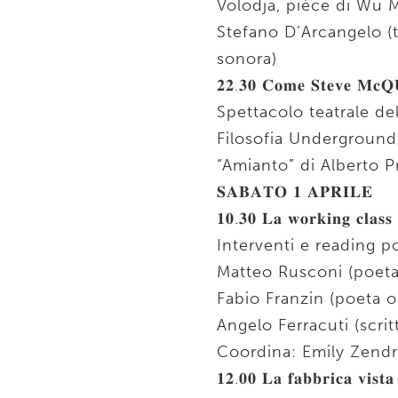
Volodja, pièce di Wu M
Stefano D’Arcangelo (t
sonora)
𝟐𝟐.𝟑𝟎 𝐂𝐨𝐦𝐞 𝐒𝐭𝐞𝐯𝐞 𝐌𝐜𝐐
Spettacolo teatrale de
Filosofia Underground,
“Amianto” di Alberto P
𝐒𝐀𝐁𝐀𝐓𝐎 𝟏 𝐀𝐏𝐑𝐈𝐋𝐄
𝟏𝟎.𝟑𝟎 𝐋𝐚 𝐰𝐨𝐫𝐤𝐢𝐧𝐠 𝐜𝐥𝐚𝐬𝐬 
Interventi e reading po
Matteo Rusconi (poeta 
Fabio Franzin (poeta o
Angelo Ferracuti (scrit
Coordina: Emily Zendri
𝟏𝟐.𝟎𝟎 𝐋𝐚 𝐟𝐚𝐛𝐛𝐫𝐢𝐜𝐚 𝐯𝐢𝐬𝐭𝐚