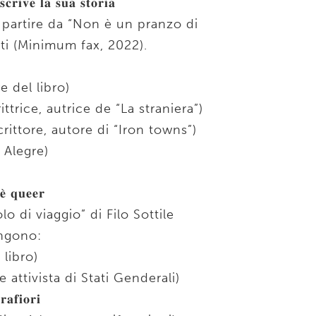
𝐜𝐫𝐢𝐯𝐞 𝐥𝐚 𝐬𝐮𝐚 𝐬𝐭𝐨𝐫𝐢𝐚
a partire da “Non è un pranzo di
tti (Minimum fax, 2022).
e del libro)
ttrice, autrice de “La straniera”)
rittore, autore di “Iron towns”)
i Alegre)
𝐞̀ 𝐪𝐮𝐞𝐞𝐫
lo di viaggio” di Filo Sottile
engono:
 libro)
attivista di Stati Genderali)
𝐚𝐟𝐢𝐨𝐫𝐢