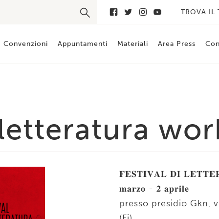
TROVA IL
Convenzioni
Appuntamenti
Materiali
Area Press
Con
 letteratura wor
𝐅𝐄𝐒𝐓𝐈𝐕𝐀𝐋 𝐃𝐈 𝐋𝐄𝐓𝐓
𝐦𝐚𝐫𝐳𝐨 - 𝟐 𝐚𝐩𝐫𝐢𝐥𝐞
presso presidio Gkn, vi
(Fi)