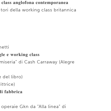
𝐜𝐥𝐚𝐬𝐬 𝐚𝐧𝐠𝐥𝐨𝐟𝐨𝐧𝐚 𝐜𝐨𝐧𝐭𝐞𝐦𝐩𝐨𝐫𝐚𝐧𝐞𝐚
utori della working class britannica
etti
𝐥𝐞 𝐞 𝐰𝐨𝐫𝐤𝐢𝐧𝐠 𝐜𝐥𝐚𝐬𝐬
 miseria” di Cash Carraway (Alegre
 del libro)
ittrice)
𝐢 𝐟𝐚𝐛𝐛𝐫𝐢𝐜𝐚
 operaie Gkn da “Alla linea” di