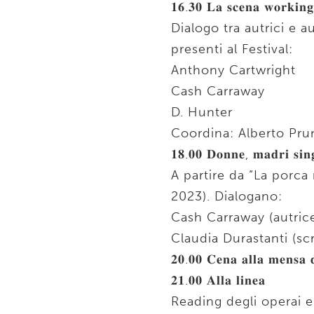
𝟏𝟔.𝟑𝟎 𝐋𝐚 𝐬𝐜𝐞𝐧𝐚 𝐰𝐨𝐫𝐤𝐢𝐧𝐠 
Dialogo tra autrici e a
presenti al Festival:
Anthony Cartwright
Cash Carraway
D. Hunter
Coordina: Alberto Prun
𝟏𝟖.𝟎𝟎 𝐃𝐨𝐧𝐧𝐞, 𝐦𝐚𝐝𝐫𝐢 𝐬𝐢𝐧𝐠
A partire da “La porca
2023). Dialogano:
Cash Carraway (autrice
Claudia Durastanti (scr
𝟐𝟎.𝟎𝟎 𝐂𝐞𝐧𝐚 𝐚𝐥𝐥𝐚 𝐦𝐞𝐧𝐬𝐚 𝐝
𝟐𝟏.𝟎𝟎 𝐀𝐥𝐥𝐚 𝐥𝐢𝐧𝐞𝐚
Reading degli operai e