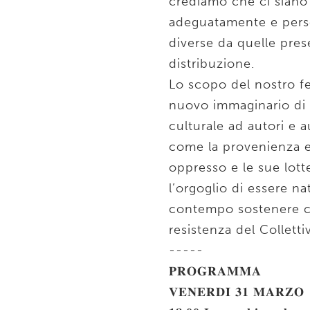
crediamo che ci siano
adeguatamente e perso
diverse da quelle prese
distribuzione.
Lo scopo del nostro fe
nuovo immaginario di c
culturale ad autori e a
come la provenienza e l
oppresso e le sue lotte
l’orgoglio di essere nat
contempo sostenere c
resistenza del Colletti
-----
𝐏𝐑𝐎𝐆𝐑𝐀𝐌𝐌𝐀
𝐕𝐄𝐍𝐄𝐑𝐃𝐈̀ 𝟑𝟏 𝐌𝐀𝐑𝐙𝐎