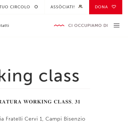
 TUO CIRCOLO
ASSÒCIATI!
DONA
tatti
CI OCCUPIAMO DI
king class
𝐑𝐀𝐓𝐔𝐑𝐀 𝐖𝐎𝐑𝐊𝐈𝐍𝐆 𝐂𝐋𝐀𝐒𝐒, 𝟑𝟏
a Fratelli Cervi 1, Campi Bisenzio