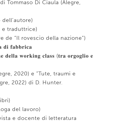
” di Tommaso Di Ciaula (Alegre,
o dell’autore)
 e traduttrice)
e de “Il rovescio della nazione”)
 𝐝𝐢 𝐟𝐚𝐛𝐛𝐫𝐢𝐜𝐚
 𝐝𝐞𝐥𝐥𝐚 𝐰𝐨𝐫𝐤𝐢𝐧𝐠 𝐜𝐥𝐚𝐬𝐬 (𝐭𝐫𝐚 𝐨𝐫𝐠𝐨𝐠𝐥𝐢𝐨 𝐞
egre, 2020) e “Tute, traumi e
egre, 2022) di D. Hunter.
ibri)
oga del lavoro)
vista e docente di letteratura