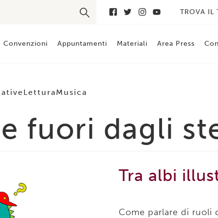
TROVA IL
Convenzioni
Appuntamenti
Materiali
Area Press
Con
iative
Lettura
Musica
 fuori dagli st
Tra albi illus
Come parlare di ruoli 