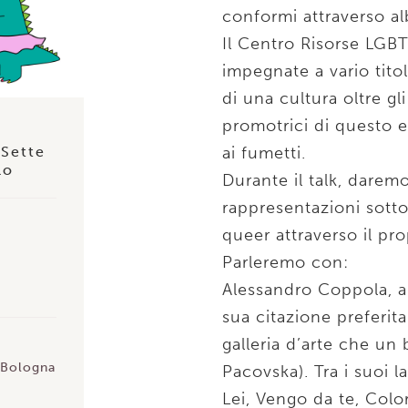
conformi attraverso alb
Il Centro Risorse LGBTI
impegnate a vario tito
di una cultura oltre gl
promotrici di questo ev
 Sette
ai fumetti.
lo
Durante il talk, darem
rappresentazioni sott
queer attraverso il pr
Parleremo con:
Alessandro Coppola, auto
sua citazione preferita:
galleria d’arte che un 
2 Bologna
Pacovska). Tra i suoi l
Lei, Vengo da te, Colori