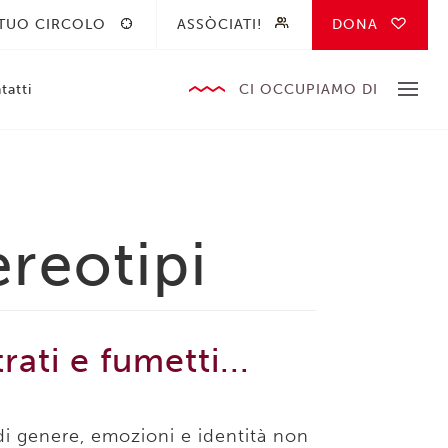
 TUO CIRCOLO
ASSÒCIATI!
DONA
tatti
CI OCCUPIAMO DI
ereotipi
trati e fumetti...
di genere, emozioni e identità non