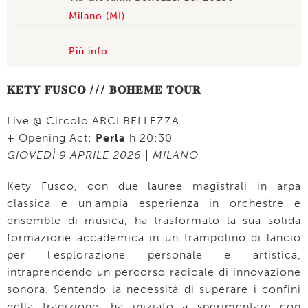
Milano (MI)
Più info
𝐊𝐄𝐓𝐘 𝐅𝐔𝐒𝐂𝐎 /// 𝐁𝐎𝐇𝐄̀𝐌𝐄 𝐓𝐎𝐔𝐑
Live @ Circolo ARCI BELLEZZA
+ Opening Act:
Perla
h 20:30
GIOVEDÌ 9 APRILE 2026 | MILANO
Kety Fusco, con due lauree magistrali in arpa
classica e un'ampia esperienza in orchestre e
ensemble di musica, ha trasformato la sua solida
formazione accademica in un trampolino di lancio
per l'esplorazione personale e artistica,
intraprendendo un percorso radicale di innovazione
sonora. Sentendo la necessità di superare i confini
della tradizione, ha iniziato a sperimentare con