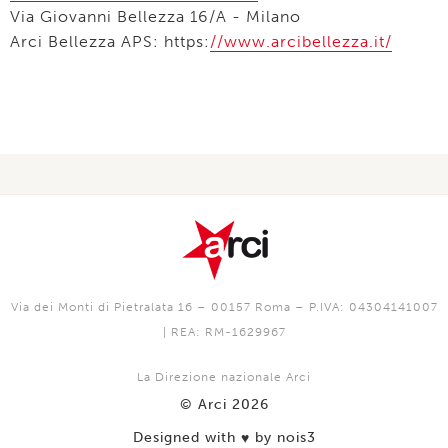
Via Giovanni Bellezza 16/A - Milano
Arci Bellezza APS: https:
//www.arcibellezza.it/
Via dei Monti di Pietralata 16 – 00157 Roma – P.IVA: 04304141007
| REA: RM-1629967
La Direzione nazionale Arci
© Arci 2026
Designed with
by nois3
♥️