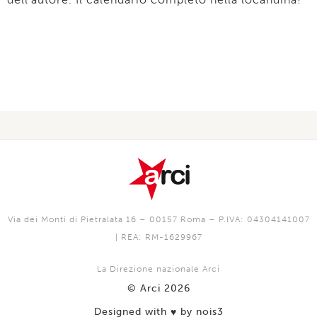
Via dei Monti di Pietralata 16 – 00157 Roma – P.IVA: 04304141007
| REA: RM-1629967
La Direzione nazionale Arci
© Arci 2026
Designed with
by nois3
♥️