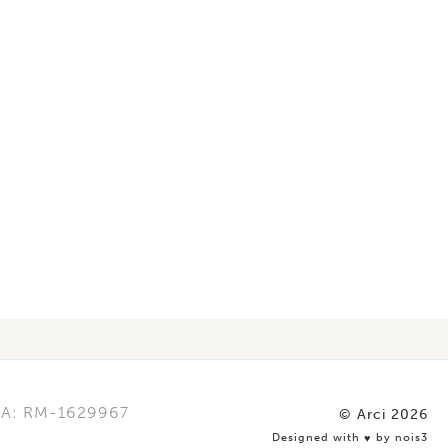
REA: RM-1629967
© Arci 2026
Designed with
by nois3
♥️