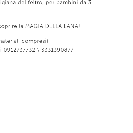
igiana del feltro, per bambini da 3
 scoprire la MAGIA DELLA LANA!
ateriali compresi)
ni 0912737732 \ 3331390877