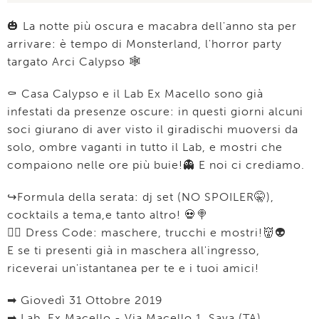
🎃 La notte più oscura e macabra dell'anno sta per
arrivare: è tempo di Monsterland, l'horror party
targato Arci Calypso 🕸
⚰ Casa Calypso e il Lab Ex Macello sono già
infestati da presenze oscure: in questi giorni alcuni
soci giurano di aver visto il giradischi muoversi da
solo, ombre vaganti in tutto il Lab, e mostri che
compaiono nelle ore più buie!👻 E noi ci crediamo.
↪Formula della serata: dj set (NO SPOILER🤫),
cocktails a tema,e tanto altro! 💀🍭
👉🏻 Dress Code: maschere, trucchi e mostri!👹👽
E se ti presenti già in maschera all'ingresso,
riceverai un'istantanea per te e i tuoi amici!
➡ Giovedì 31 Ottobre 2019
➡ Lab. Ex Macello - Via Macello 1, Sava (TA)