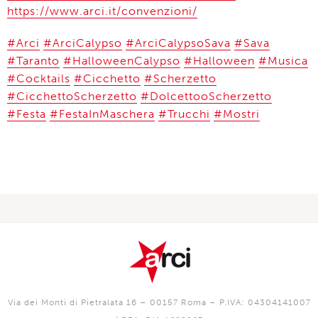
https://www.arci.it/convenzioni/
#Arci
#ArciCalypso
#ArciCalypsoSava
#Sava
#Taranto
#HalloweenCalypso
#Halloween
#Musica
#Cocktails
#Cicchetto
#Scherzetto
#CicchettoScherzetto
#DolcettooScherzetto
#Festa
#FestaInMaschera
#Trucchi
#Mostri
Via dei Monti di Pietralata 16 – 00157 Roma – P.IVA: 04304141007