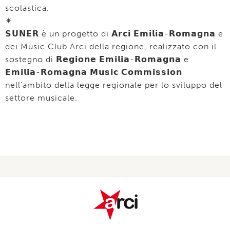
scolastica.
✴︎
𝗦𝗨𝗡𝗘𝗥 è un progetto di 𝗔𝗿𝗰𝗶 𝗘𝗺𝗶𝗹𝗶𝗮-𝗥𝗼𝗺𝗮𝗴𝗻𝗮 e
dei Music Club Arci della regione, realizzato con il
sostegno di 𝗥𝗲𝗴𝗶𝗼𝗻𝗲 𝗘𝗺𝗶𝗹𝗶𝗮-𝗥𝗼𝗺𝗮𝗴𝗻𝗮 e
𝗘𝗺𝗶𝗹𝗶𝗮-𝗥𝗼𝗺𝗮𝗴𝗻𝗮 𝗠𝘂𝘀𝗶𝗰 𝗖𝗼𝗺𝗺𝗶𝘀𝘀𝗶𝗼𝗻
nell’ambito della legge regionale per lo sviluppo del
settore musicale.