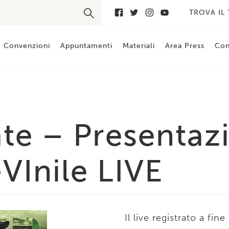
TROVA IL
Convenzioni
Appuntamenti
Materiali
Area Press
Con
te – Presentaz
VInile LIVE
Il live registrato a f