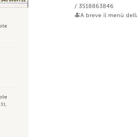
/ 3518863846
🍝A breve il menù dell
ole
ole
 31,