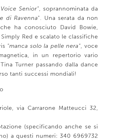
 Voice Senior"
, soprannominata da
re di Ravenna
". Una serata da non
a che ha conosciuto David Bowie,
 Simply Red e scalato le classifiche
vis
"manca solo la pelle nera"
, voce
agnetica, in un repertorio vario
 Tina Turner passando dalla dance
rso tanti successi mondiali!
io
iole, via Carrarone Matteucci 32,
otazione (specificando anche se si
no) a questi numeri: 340 6969732