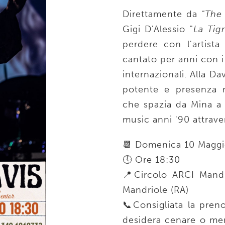
Direttamente da
"The
Gigi D'Alessio "
La Tig
perdere con l'artist
cantato per anni con i
internazionali. Alla Da
potente e presenza m
che spazia da Mina a
music anni '90 attrave
📆 Domenica 10 Magg
🕔 Ore 18:30
📍Circolo ARCI Mandr
Mandriole (RA)
📞Consigliata la pren
desidera cenare o me