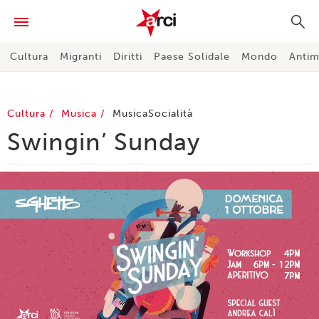
Cultura
Migranti
Diritti
Paese Solidale
Mondo
Antim
Cultura
Musica
Musica
Socialità
Swingin’ Sunday