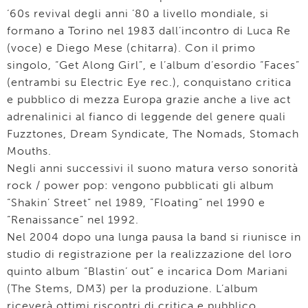
‘60s revival degli anni ’80 a livello mondiale, si
formano a Torino nel 1983 dall’incontro di Luca Re
(voce) e Diego Mese (chitarra). Con il primo
singolo, “Get Along Girl”, e l’album d’esordio “Faces”
(entrambi su Electric Eye rec.), conquistano critica
e pubblico di mezza Europa grazie anche a live act
adrenalinici al fianco di leggende del genere quali
Fuzztones, Dream Syndicate, The Nomads, Stomach
Mouths.
Negli anni successivi il suono matura verso sonorità
rock / power pop: vengono pubblicati gli album
“Shakin’ Street” nel 1989, “Floating” nel 1990 e
“Renaissance” nel 1992.
Nel 2004 dopo una lunga pausa la band si riunisce in
studio di registrazione per la realizzazione del loro
quinto album “Blastin’ out” e incarica Dom Mariani
(The Stems, DM3) per la produzione. L’album
riceverà ottimi riscontri di critica e pubblico.