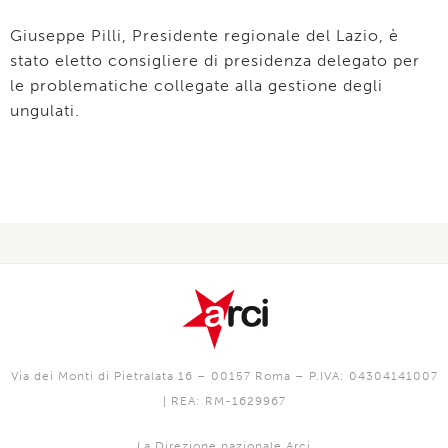
Giuseppe Pilli, Presidente regionale del Lazio, è
stato eletto consigliere di presidenza delegato per
le problematiche collegate alla gestione degli
ungulati.
Via dei Monti di Pietralata 16 – 00157 Roma – P.IVA: 04304141007
| REA: RM-1629967
La Direzione nazionale Arci