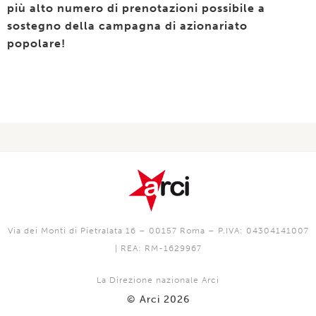
più alto numero di prenotazioni possibile a
sostegno della campagna di azionariato
popolare!
Via dei Monti di Pietralata 16 – 00157 Roma – P.IVA: 04304141007
| REA: RM-1629967
La Direzione nazionale Arci
© Arci 2026