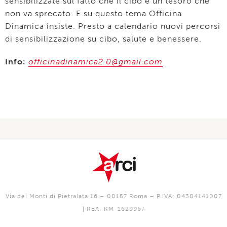
sensibilizzate sul fatto che il cibo è un tesoro che
non va sprecato. E su questo tema Officina
Dinamica insiste. Presto a calendario nuovi percorsi
di sensibilizzazione su cibo, salute e benessere.
Info:
officinadinamica2.0@gmail.com
Via dei Monti di Pietralata 16 – 00157 Roma – P.IVA: 04304141007
| REA: RM-1629967