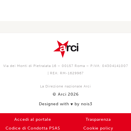
Via dei Monti di Pietralata 16 – 00157 Roma – P.IVA: 04304141007
| REA: RM-1629967
La Direzione nazionale Arci
© Arci 2026
Designed with
by nois3
♥️
Accedi al portale
Trasparenza
Codice di Condotta PSAS
Cookie policy