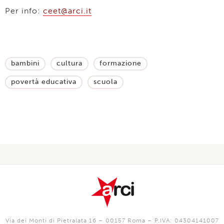
Per info:
ceet@arci.it
bambini
cultura
formazione
povertà educativa
scuola
Via dei Monti di Pietralata 16 – 00157 Roma – P.IVA: 04304141007