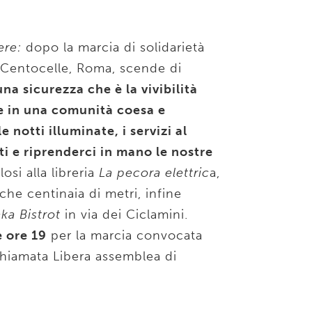
ere:
dopo la marcia di solidarietà
e Centocelle, Roma, scende di
na sicurezza che è la vivibilità
eme in una comunità coesa e
e notti illuminate, i servizi al
tti e riprenderci in mano le nostre
osi alla libreria
La pecora elettric
a,
he centinaia di metri, infine
ka Bistrot
in via dei Ciclamini.
 ore 19
per la marcia convocata
chiamata Libera assemblea di