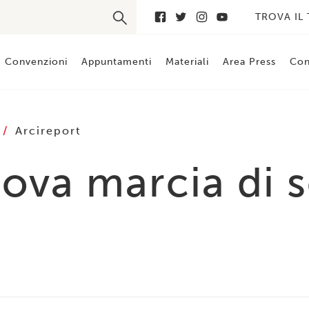
TROVA IL
Convenzioni
Appuntamenti
Materiali
Area Press
Con
o
Arcireport
ova marcia di s