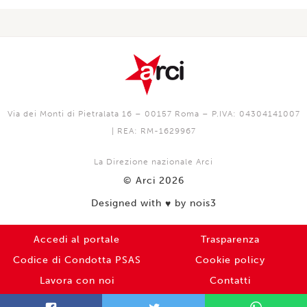
Via dei Monti di Pietralata 16 – 00157 Roma – P.IVA: 04304141007
| REA: RM-1629967
La Direzione nazionale Arci
© Arci 2026
Designed with
by nois3
♥️
Accedi al portale
Trasparenza
Codice di Condotta PSAS
Cookie policy
Lavora con noi
Contatti