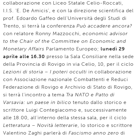
collaborazione con Liceo Statale Celio-Roccati,
I.I.S. ‘E. De Amicis’, e con la direzione scientifica del
prof. Edoardo Gaffeo dell’Università degli Studi di
Trento, si terrà la conferenza
Può accadere ancora?
con relatore Ronny Mazzocchi,
economic advisor
to the Chair of the Committee on Economic and
Monetary Affairs
Parlamento Europeo;
lunedì 29
aprile alle 16.30
presso la Sala Consiliare nella sede
della Provincia di Rovigo in via Celio, 10, per il ciclo
Lezioni di storia – I poteri occulti
in collaborazione
con Associazione nazionale Combattenti e Reduci
Federazione di Rovigo e Archivio di Stato di Rovigo,
si terrà l’incontro a tema
Tra NATO e Patto di
Varsavia: un paese in bilico
tenuto dallo storico e
scrittore Luigi Contegiacomo e, successivamente
alle 18.00, all’interno della stessa sala, per il ciclo
Letteratura – Novità letterarie
, lo storico e scrittore
Valentino Zaghi parlerà di
Fascismo anno zero
di