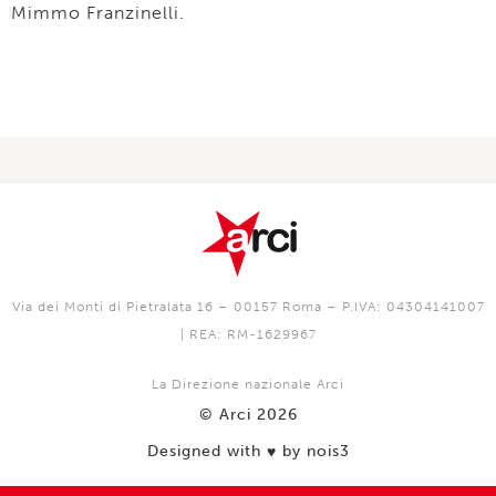
Mimmo Franzinelli.
Via dei Monti di Pietralata 16 – 00157 Roma – P.IVA: 04304141007
| REA: RM-1629967
La Direzione nazionale Arci
© Arci 2026
Designed with
by nois3
♥️