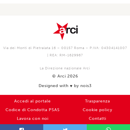
Via dei Monti di Pietralata 16 – 00157 Roma – P.IVA: 04304141007
| REA: RM-1629967
La Direzione nazionale Arci
© Arci 2026
Designed with
by nois3
♥️
Accedi al portale
Trasparenza
Codice di Condotta PSAS
Cookie policy
Lavora con noi
Contatti