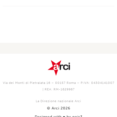
Via dei Monti di Pietralata 16 – 00157 Roma – P.IVA: 04304141007
| REA: RM-1629967
La Direzione nazionale Arci
© Arci 2026
Designed with
by nois3