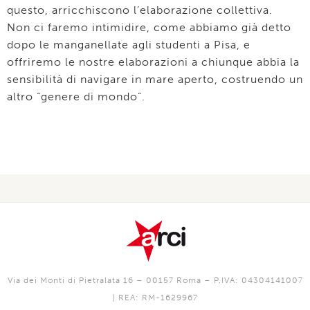
questo, arricchiscono l’elaborazione collettiva.
Non ci faremo intimidire, come abbiamo già detto
dopo le manganellate agli studenti a Pisa, e
offriremo le nostre elaborazioni a chiunque abbia la
sensibilità di navigare in mare aperto, costruendo un
altro “genere di mondo”.
Via dei Monti di Pietralata 16 – 00157 Roma – P.IVA: 04304141007
| REA: RM-1629967