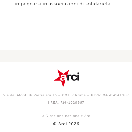
impegnarsi in associazioni di solidarietà.
Via dei Monti di Pietralata 16 – 00157 Roma – P.IVA: 04304141007
| REA: RM-1629967
La Direzione nazionale Arci
© Arci 2026