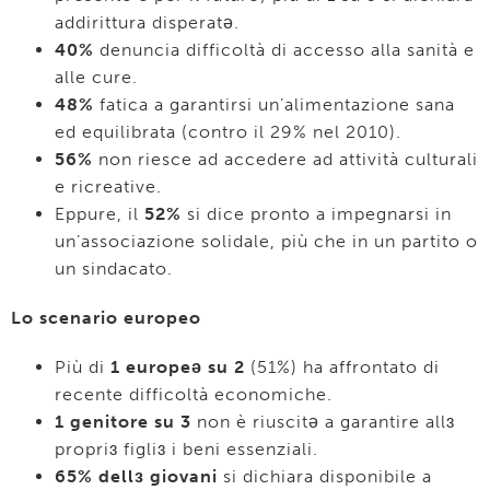
addirittura disperatə.
40%
denuncia difficoltà di accesso alla sanità e
alle cure.
48%
fatica a garantirsi un’alimentazione sana
ed equilibrata (contro il 29% nel 2010).
56%
non riesce ad accedere ad attività culturali
e ricreative.
Eppure, il
52%
si dice pronto a impegnarsi in
un’associazione solidale, più che in un partito o
un sindacato.
Lo scenario europeo
Più di
1 europeə su 2
(51%) ha affrontato di
recente difficoltà economiche.
1 genitore su 3
non è riuscitə a garantire allɜ
propriɜ figliɜ i beni essenziali.
65%
dellɜ giovani
si dichiara disponibile a