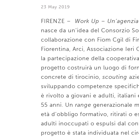
23 May 2019
FIRENZE –
Work Up – Un’agenzia pe
nasce da un’idea del Consorzio Soc
collaborazione con Fiom Cgil di Fi
Fiorentina, Arci, Associazione Ieri
la partecipazione della cooperativa 
progetto costruirà un luogo di fo
concrete di tirocinio,
scouting
azie
sviluppando competenze specific
è rivolto a giovani e adulti, italiani
55 anni. Un
range
generazionale mo
età d’obbligo formativo, ritirati o e
adulti inoccupati o espulsi dal con
progetto è stata individuata nel cir