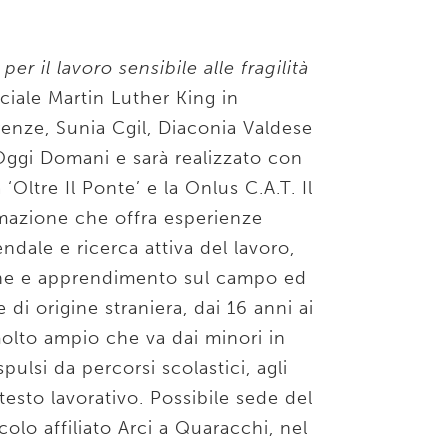
r il lavoro sensibile alle fragilità
iale Martin Luther King in
renze, Sunia Cgil, Diaconia Valdese
 Oggi Domani e sarà realizzato con
‘Oltre Il Ponte’ e la Onlus C.A.T. Il
rmazione che offra esperienze
ndale e ricerca attiva del lavoro,
he e apprendimento sul campo ed
 e di origine straniera, dai 16 anni ai
lto ampio che va dai minori in
spulsi da percorsi scolastici, agli
testo lavorativo. Possibile sede del
colo affiliato Arci a Quaracchi, nel