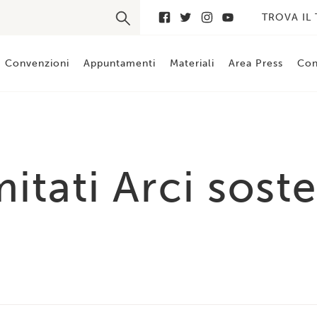
TROVA IL
Convenzioni
Appuntamenti
Materiali
Area Press
Con
omitati Arci sos