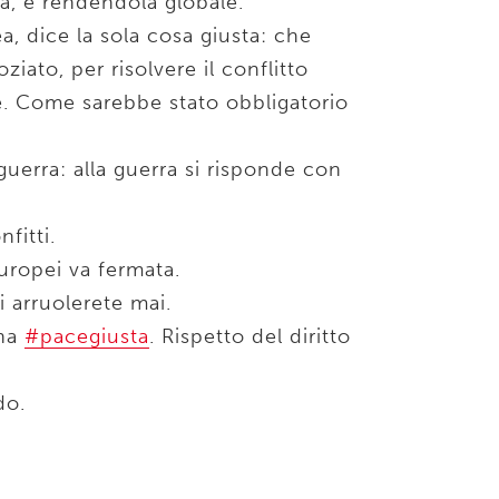
ra, e rendendola globale.
a, dice la sola cosa giusta: che
ziato, per risolvere il conflitto
le. Come sarebbe stato obbligatorio
guerra: alla guerra si risponde con
fitti.
europei va fermata.
 arruolerete mai.
una
#pacegiusta
. Rispetto del diritto
do.