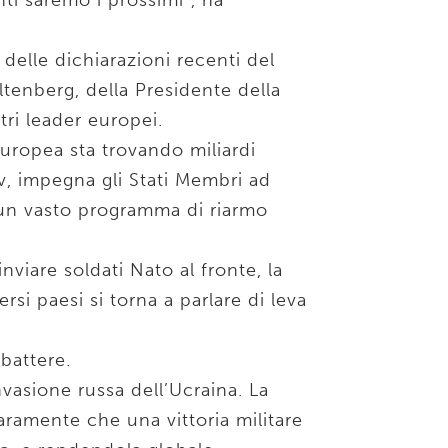
nti saremo i prossimi”, ha
delle dichiarazioni recenti del
ltenberg, della Presidente della
ri leader europei.
uropea sta trovando miliardi
iev, impegna gli Stati Membri ad
 un vasto programma di riarmo
viare soldati Nato al fronte, la
rsi paesi si torna a parlare di leva
battere.
nvasione russa dell’Ucraina. La
ramente che una vittoria militare