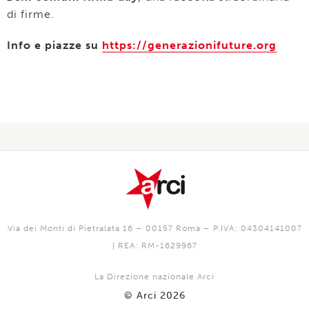
di firme.
Info e piazze su
https://generazionifuture.org
Via dei Monti di Pietralata 16 – 00157 Roma – P.IVA: 04304141007
| REA: RM-1629967
La Direzione nazionale Arci
© Arci 2026