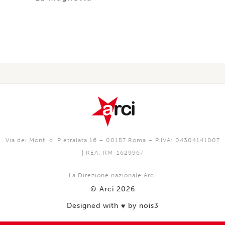
Via dei Monti di Pietralata 16 – 00157 Roma – P.IVA: 04304141007
| REA: RM-1629967
La Direzione nazionale Arci
© Arci 2026
Designed with
by nois3
♥️