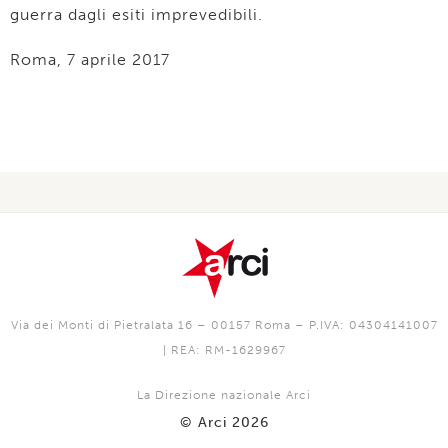
guerra dagli esiti imprevedibili.
Roma, 7 aprile 2017
Via dei Monti di Pietralata 16 – 00157 Roma – P.IVA: 04304141007
| REA: RM-1629967
La Direzione nazionale Arci
© Arci 2026