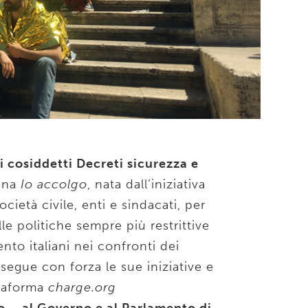
i cosiddetti Decreti sicurezza e
gna
Io accolgo
, nata dall’iniziativa
cietà civile, enti e sindacati, per
lle politiche sempre più restrittive
to italiani nei confronti dei
rsegue con forza le sue iniziative e
ttaforma
charge.org