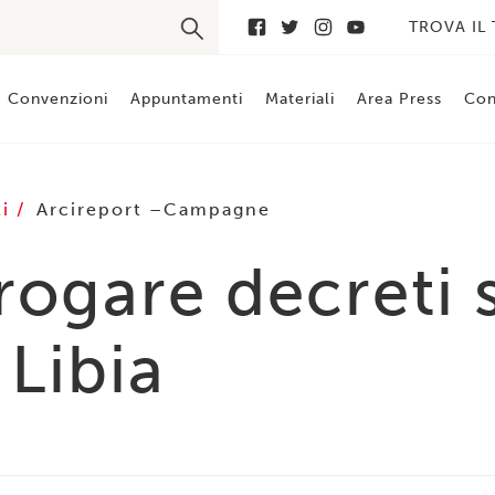
TROVA IL
Convenzioni
Appuntamenti
Materiali
Area Press
Con
ti
Arcireport
Campagne
rogare decreti 
 Libia