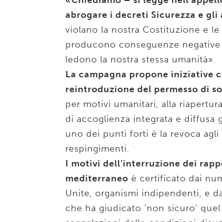
«Chiediamo – si legge nell’appell
abrogare i decreti Sicurezza e gli
violano la nostra Costituzione e le
producono conseguenze negative sul
ledono la nostra stessa umanità».
La campagna propone iniziative c
reintroduzione del permesso di s
per motivi umanitari, alla riapertur
di accoglienza integrata e diffusa
uno dei punti forti è la revoca agli
respingimenti.
I motivi dell’interruzione dei rappo
mediterraneo
è certificato dai num
Unite, organismi indipendenti, e 
che ha giudicato ‘non sicuro’ que