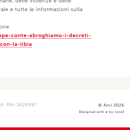
mane, delle violenze e delle
rale e tutte le informazioni sulla
ione
ppe-conte-abroghiamo-i-decreti-
con-la-libia
REA: RM-1629967
© Arci 2026
Designed with
by nois3
♥️