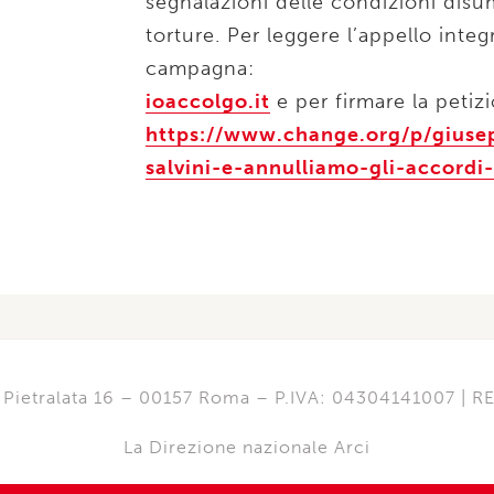
segnalazioni delle condizioni disu
torture. Per leggere l’appello integ
campagna:
ioaccolgo.it
e per firmare la petiz
https://www.change.org/p/giuse
salvini-e-annulliamo-gli-accordi-
di Pietralata 16 – 00157 Roma – P.IVA: 04304141007 | 
La Direzione nazionale Arci