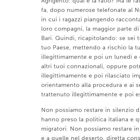
Agrigento: qual è la ratio? Ma le f
fa, dopo numerose telefonate al Nu
in cui i ragazzi piangendo raccont
loro compagni, la maggior parte di l
Bari. Quindi, ricapitolando: se sei t
tuo Paese, mettendo a rischio la tu
illegittimamente e poi un lunedì e
altri tuoi connazionali, oppure pot
illegittimamente e poi rilasciato 
orientamento alla procedura e ai s
trattenuto illegittimamente e poi e
Non possiamo restare in silenzio d
hanno preso la politica italiana e q
migratori. Non possiamo restare in 
e a quelle nel deserto, diretta con