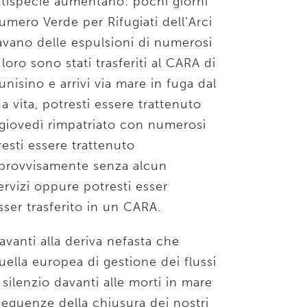
attispecie aumentano: pochi giorni
mero Verde per Rifugiati dell’Arci
avano delle espulsioni di numerosi
oro sono stati trasferiti al CARA di
unisino e arrivi via mare in fuga dal
a vita, potresti essere trattenuto
 giovedì rimpatriato con numerosi
resti essere trattenuto
improvvisamente senza alcun
ervizi oppure potresti esser
sser trasferito in un CARA.
avanti alla deriva nefasta che
uella europea di gestione dei flussi
silenzio davanti alle morti in mare
seguenze della chiusura dei nostri