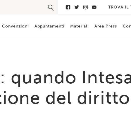
TROVA IL
Convenzioni
Appuntamenti
Materiali
Area Press
Con
ia: quando Intes
zione del diritto