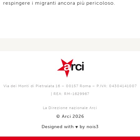
respingere i migranti ancora più pericoloso.
Via dei Monti di Pietralata 16 – 00157 Roma – P.IVA: 04304141007
| REA: RM-1629967
La Direzione nazionale Arci
© Arci 2026
Designed with
by nois3
♥️