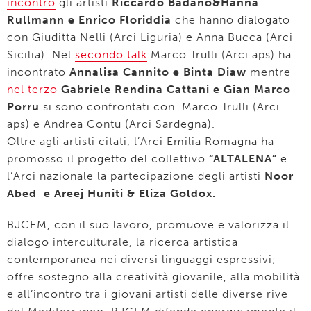
incontro
gli artisti
Riccardo Badano&Hanna
Rullmann e Enrico Floriddia
che hanno dialogato
con Giuditta Nelli (Arci Liguria) e Anna Bucca (Arci
Sicilia). Nel
secondo talk
Marco Trulli (Arci aps) ha
incontrato
Annalisa Cannito e Binta Diaw
mentre
nel terzo
Gabriele Rendina Cattani e Gian Marco
Porru
si sono confrontati con Marco Trulli (Arci
aps) e Andrea Contu (Arci Sardegna).
Oltre agli artisti citati, l’Arci Emilia Romagna ha
promosso il progetto del collettivo
“ALTALENA”
e
l’Arci nazionale la partecipazione degli artisti
Noor
Abed e Areej Huniti & Eliza Goldox.
BJCEM, con il suo lavoro, promuove e valorizza il
dialogo interculturale, la ricerca artistica
contemporanea nei diversi linguaggi espressivi;
offre sostegno alla creatività giovanile, alla mobilità
e all’incontro tra i giovani artisti delle diverse rive