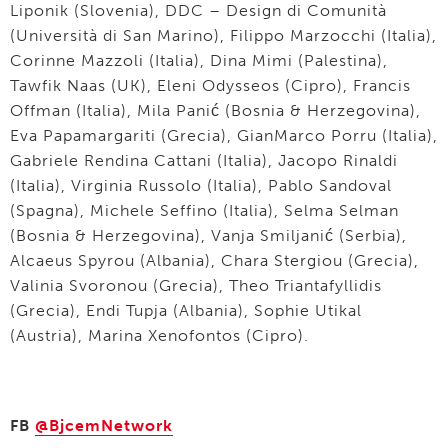
Liponik (Slovenia), DDC – Design di Comunità
(Università di San Marino), Filippo Marzocchi (Italia),
Corinne Mazzoli (Italia), Dina Mimi (Palestina),
Tawfik Naas (UK), Eleni Odysseos (Cipro), Francis
Offman (Italia), Mila Panić (Bosnia & Herzegovina),
Eva Papamargariti (Grecia), GianMarco Porru (Italia),
Gabriele Rendina Cattani (Italia), Jacopo Rinaldi
(Italia), Virginia Russolo (Italia), Pablo Sandoval
(Spagna), Michele Seffino (Italia), Selma Selman
(Bosnia & Herzegovina), Vanja Smiljanić (Serbia),
Alcaeus Spyrou (Albania), Chara Stergiou (Grecia),
Valinia Svoronou (Grecia), Theo Triantafyllidis
(Grecia), Endi Tupja (Albania), Sophie Utikal
(Austria), Marina Xenofontos (Cipro).
FB
@BjcemNetwork