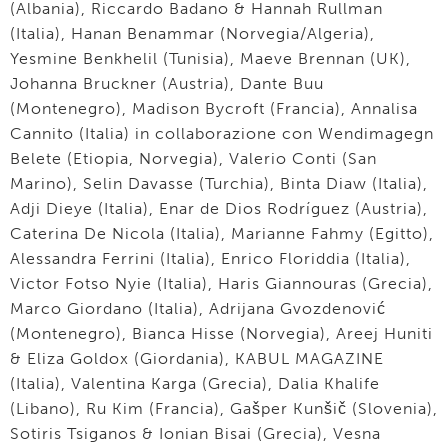
(Albania), Riccardo Badano & Hannah Rullman
(Italia), Hanan Benammar (Norvegia/Algeria),
Yesmine Benkhelil (Tunisia), Maeve Brennan (UK),
Johanna Bruckner (Austria), Dante Buu
(Montenegro), Madison Bycroft (Francia), Annalisa
Cannito (Italia) in collaborazione con Wendimagegn
Belete (Etiopia, Norvegia), Valerio Conti (San
Marino), Selin Davasse (Turchia), Binta Diaw (Italia),
Adji Dieye (Italia), Enar de Dios Rodríguez (Austria),
Caterina De Nicola (Italia), Marianne Fahmy (Egitto),
Alessandra Ferrini (Italia), Enrico Floriddia (Italia),
Victor Fotso Nyie (Italia), Haris Giannouras (Grecia),
Marco Giordano (Italia), Adrijana Gvozdenović
(Montenegro), Bianca Hisse (Norvegia), Areej Huniti
& Eliza Goldox (Giordania), KABUL MAGAZINE
(Italia), Valentina Karga (Grecia), Dalia Khalife
(Libano), Ru Kim (Francia), Gašper Kunšič (Slovenia),
Sotiris Tsiganos & Ionian Bisai (Grecia), Vesna