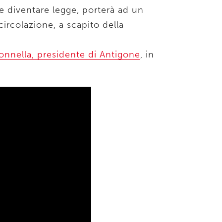
e diventare legge, porterà ad un
ircolazione, a scapito della
onnella, presidente di Antigone
, in