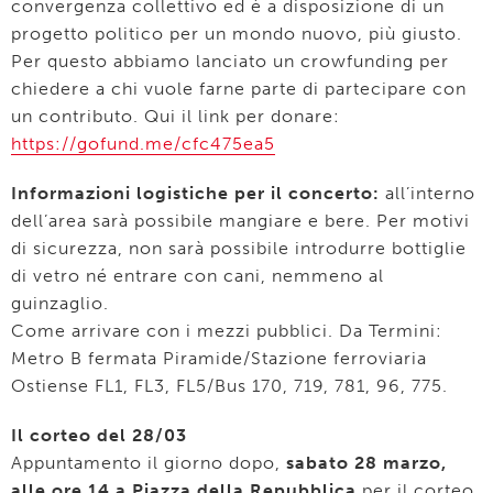
convergenza collettivo ed è a disposizione di un
progetto politico per un mondo nuovo, più giusto.
Per questo abbiamo lanciato un crowfunding per
chiedere a chi vuole farne parte di partecipare con
un contributo. Qui il link per donare:
https://gofund.me/cfc475ea5
Informazioni logistiche per il concerto:
all’interno
dell’area sarà possibile mangiare e bere. Per motivi
di sicurezza, non sarà possibile introdurre bottiglie
di vetro né entrare con cani, nemmeno al
guinzaglio.
Come arrivare con i mezzi pubblici. Da Termini:
Metro B fermata Piramide/Stazione ferroviaria
Ostiense FL1, FL3, FL5/Bus 170, 719, 781, 96, 775.
Il corteo del 28/03
Appuntamento il giorno dopo,
sabato 28 marzo,
alle ore 14 a Piazza della Repubblica
per il corteo