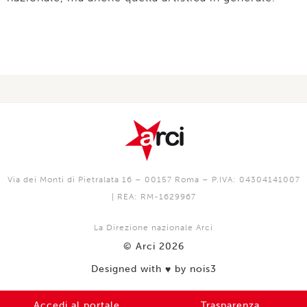
Via dei Monti di Pietralata 16 – 00157 Roma – P.IVA: 04304141007
| REA: RM-1629967
La Direzione nazionale Arci
© Arci 2026
Designed with
by nois3
♥️
Accedi al portale
Trasparenza