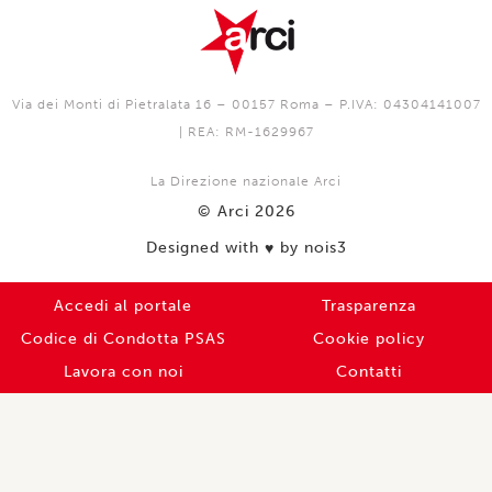
Via dei Monti di Pietralata 16 – 00157 Roma – P.IVA: 04304141007
| REA: RM-1629967
La Direzione nazionale Arci
© Arci 2026
Designed with
by nois3
♥️
Accedi al portale
Trasparenza
Codice di Condotta PSAS
Cookie policy
Lavora con noi
Contatti