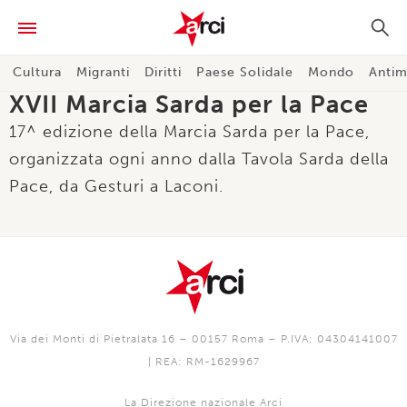
Cultura
Migranti
Diritti
Paese Solidale
Mondo
Antim
XVII Marcia Sarda per la Pace
17^ edizione della Marcia Sarda per la Pace,
organizzata ogni anno dalla Tavola Sarda della
Pace, da Gesturi a Laconi.
Via dei Monti di Pietralata 16 – 00157 Roma – P.IVA: 04304141007
| REA: RM-1629967
La Direzione nazionale Arci