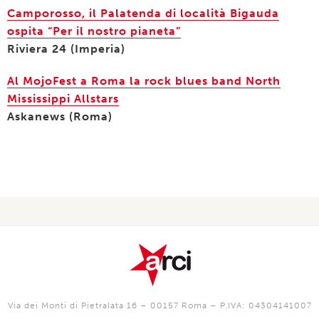
Camporosso, il Palatenda di località Bigauda
ospita “Per il nostro pianeta”
Riviera 24 (Imperia)
Al MojoFest a Roma la rock blues band North
Mississippi Allstars
Askanews (Roma)
Via dei Monti di Pietralata 16 – 00157 Roma – P.IVA: 04304141007