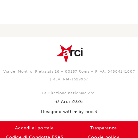
Via dei Monti di Pietralata 16 – 00157 Roma – P.IVA: 04304141007
| REA: RM-1629967
La Direzione nazionale Arci
© Arci 2026
Designed with
by nois3
♥️
Accedi al portale
Trasparenza
Codice di Condotta PSAS
Cookie policy